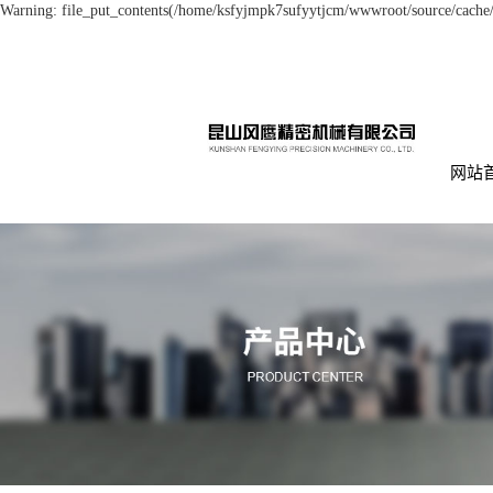
Warning: file_put_contents(/home/ksfyjmpk7sufyytjcm/wwwroot/source/cache/l
网站