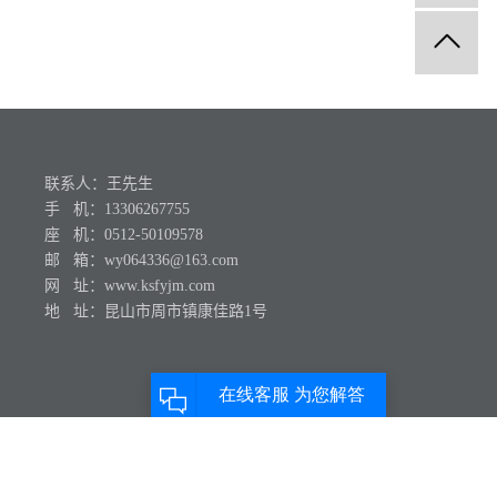
联系人：王先生
手 机：13306267755
座 机：0512-50109578
邮 箱：wy064336@163.com
网 址：www.ksfyjm.com
地 址：昆山市周市镇康佳路1号