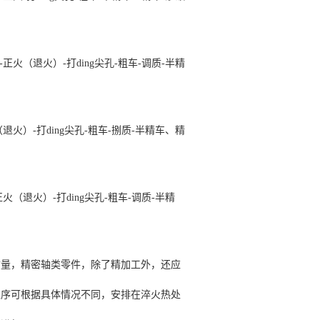
；
火（退火）-打ding尖孔-粗车-调质-半精
火）-打ding尖孔-粗车-捌质-半精车、精
（退火）-打ding尖孔-粗车-调质-半精
质量，精密轴类零件，除了精加工外，还应
工序可根据具体情况不同，安排在淬火热处