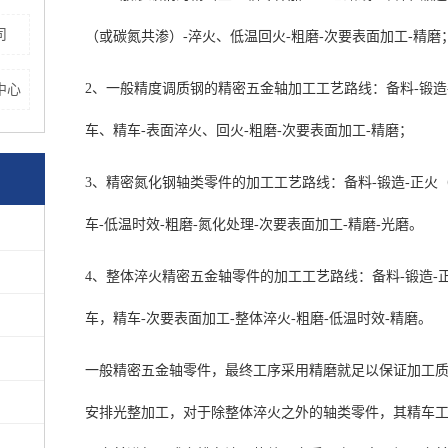
司
（或碳氮共渗）-淬火、低温回火-粗磨-次要表面加工-精磨
2、一般精度调质钢的精密五金轴加工工艺路线：备料-锻造-正
中心
车、精车-表面淬火、回火-粗磨-次要表面加工-精磨；
3、精密氮化钢轴类零件的加工工艺路线：备料-锻造-正火（退
车-低温时效-粗磨-氮化处理-次要表面加工-精磨-光磨。
4、整体淬火精密五金轴零件的加工工艺路线：备料-锻造-正火
车，精车-次要表面加工-整体淬火-粗磨-低温时效-精磨。
一般精密五金轴零件，最终工序采用精磨就足以保证加工
安排光整加工，对于除整体淬火之外的轴类零件，其精车