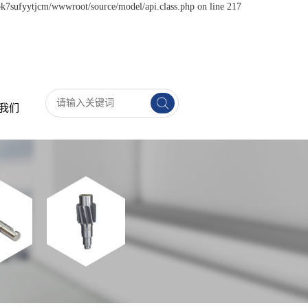
pk7sufyytjcm/wwwroot/source/model/api.class.php on line 217
我们