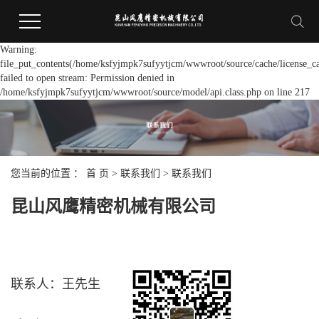
Warning:
file_put_contents(/home/ksfyjmpk7sufyytjcm/wwwroot/source/cache/license_c
failed to open stream: Permission denied in
/home/ksfyjmpk7sufyytjcm/wwwroot/source/model/api.class.php on line 217
您当前的位置 ：
首 页
>
联系我们
>
联系我们
昆山风鹰精密机械有限公司
联系人：王先生